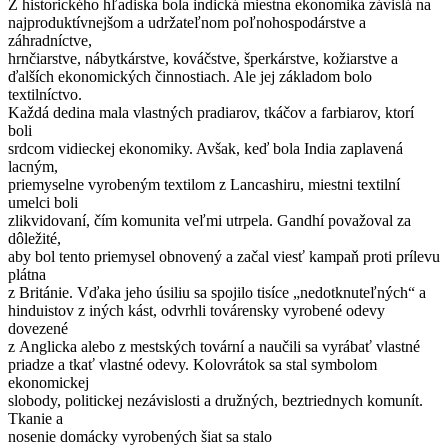
Z historického hľadiska bola indická miestna ekonomika závislá na
najproduktívnejšom a udržateľnom poľnohospodárstve a
záhradníctve,
hrnčiarstve, nábytkárstve, kováčstve, šperkárstve, kožiarstve a
ďalších ekonomických činnostiach. Ale jej základom bolo
textilníctvo.
Každá dedina mala vlastných pradiarov, tkáčov a farbiarov, ktorí
boli
srdcom vidieckej ekonomiky. Avšak, keď bola India zaplavená
lacným,
priemyselne vyrobeným textilom z Lancashiru, miestni textilní
umelci boli
zlikvidovaní, čím komunita veľmi utrpela. Gandhí považoval za
dôležité,
aby bol tento priemysel obnovený a začal viesť kampaň proti prílevu
plátna
z Británie. Vďaka jeho úsiliu sa spojilo tisíce „nedotknuteľných“ a
hinduistov z iných kást, odvrhli továrensky vyrobené odevy
dovezené
z Anglicka alebo z mestských tovární a naučili sa vyrábať vlastné
priadze a tkať vlastné odevy. Kolovrátok sa stal symbolom
ekonomickej
slobody, politickej nezávislosti a družných, beztriednych komunít.
Tkanie a
nosenie domácky vyrobených šiat sa stalo