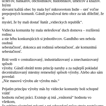
učiteľov, bankárov, obchodníkov, hudobníkov, umelcov a kňazov.
Inými
slovami každá obec by mala byť mikrosvetom Indie – sieť voľne
prepojených komunít. Gándí považoval tieto obce za tak dôležité, že
si
myslel, že by mali dostať štatút „vidieckych republík“.
Vidiecka komunita by mala stelesňovať duch domova – rozšírenú
rodinu
a nie hŕbu konkurujúcich si jednotlivcov. Gandhího sen nebola
osobná
sebestačnosť, dokonca ani rodinná sebestačnosť, ale komunitná
sebestačnosť.
Briti verili v centralizovaný, industrializovaný a zmechanizovaný
spôsob
výroby. Gándí obrátil tento princíp naruby a za najlepší pokladal
decentralizovaný miestny remeselný spôsob výroby. Alebo ako sám
povedal:
„Nie masovú výrobu ale výrobu más.“
Prijatím princípu výroby más by vidiecke komunity boli schopné
vrátiť
hodnotu ručnej práci. Existuje aj istá „vnútorná“ hodnota vo
všetkom,
čo robíme vlastnými rukami a pri odovzdaní práce stroju nestrácame