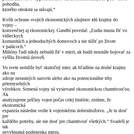
pohodlia,
ktorého otrokmi sa stávajú.“
Kvôli ochrane svojich ekonomických záujmov idú krajiny do
vojny –
konvenčnej aj ekonomickej. Gandhí povedal: „Ľudia musia žiť vo
vidieckych
komunitách a jednoduchých domovoch a nie túžiť po živote
v palácoch.“
Milióny ľudí nikdy nebudú žiť v mieri, ak budú neustále bojovať za
vyššiu životnú úroveň.
Vo svete nemôže byť skutočný mier, ak hľadíme na druhé krajiny
ako na
zdroje nerastných surovín alebo ako na potencionálne trhy
priemyselných
výrobkov. Semená vojny sú vysievané ekonomickou chamtivosťou.
Ak
analyzujeme príčiny vojen počas celej histórie, zistíme, že
ekonomická
expanzia následne vedie k vojenskému dobrodružstvu. „Je tu dosť
pre
každého potreby, ale nie dosť pre chamtivosť všetkých.“ Svadeši je
tak
nevyhnutná podmienka mieru.