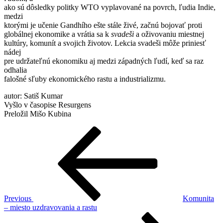
ako sú dôsledky politky WTO vyplavované na povrch, ľudia Indie,
medzi
ktorými je učenie Gandhího ešte stále živé, začnú bojovať proti
globálnej ekonomike a vrátia sa k
svadeši
a oživovaniu miestnej
kultúry, komunít a svojich životov. Lekcia svadeši môže priniesť
nádej
pre udržateľnú ekonomiku aj medzi západných ľudí, keď sa raz
odhalia
falošné sľuby ekonomického rastu a industrializmu.
autor: Satiš Kumar
Vyšlo v časopise Resurgens
Preložil Mišo Kubina
Post
Previous
Post
navigation
Previous
Komunita
– miesto uzdravovania a rastu
Next