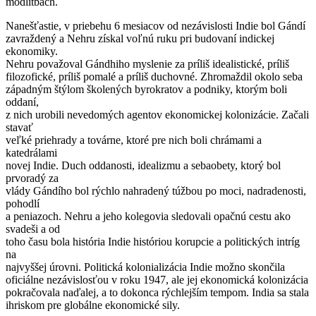
modlitbách.
Nanešťastie, v priebehu 6 mesiacov od nezávislosti Indie bol Gándí
zavraždený a Nehru získal voľnú ruku pri budovaní indickej
ekonomiky.
Nehru považoval Gándhiho myslenie za príliš idealistické, príliš
filozofické, príliš pomalé a príliš duchovné. Zhromaždil okolo seba
západným štýlom školených byrokratov a podniky, ktorým boli
oddaní,
z nich urobili nevedomých agentov ekonomickej kolonizácie. Začali
stavať
veľké priehrady a továrne, ktoré pre nich boli chrámami a
katedrálami
novej Indie. Duch oddanosti, idealizmu a sebaobety, ktorý bol
prvoradý za
vlády Gándího bol rýchlo nahradený túžbou po moci, nadradenosti,
pohodlí
a peniazoch. Nehru a jeho kolegovia sledovali opačnú cestu ako
svadeši a od
toho času bola história Indie históriou korupcie a politických intríg
na
najvyššej úrovni. Politická kolonializácia Indie možno skončila
oficiálne nezávislosťou v roku 1947, ale jej ekonomická kolonizácia
pokračovala naďalej, a to dokonca rýchlejším tempom. India sa stala
ihriskom pre globálne ekonomické sily.