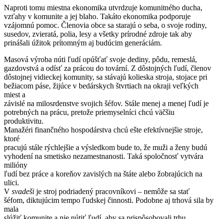
Naproti tomu miestna ekonomika utvrdzuje komunitného ducha,
vzťahy v komunite a jej blaho. Takáto ekonomika podporuje
vzájomnú pomoc. Členovia obce sa starajú o seba, o svoje rodiny,
susedov, zvieratá, polia, lesy a všetky prírodné zdroje tak aby
prinášali úžitok prítomným aj budúcim generáciám.
Masová výroba núti ľudí opúšťať svoje dediny, pôdu, remeslá,
gazdovstvá a odísť za prácou do tovární. Z dôstojných ľudí, členov
dôstojnej vidieckej komunity, sa stávajú kolieska stroja, stojace pri
bežiacom páse, žijúce v bedárskych štvrtiach na okraji veľkých
miest a
závislé na milosrdenstve svojich šéfov. Stále menej a menej ľudí je
potrebných na prácu, pretože priemyselníci chcú väčšiu
produktivitu.
Manažéri finančného hospodárstva chcú ešte efektívnejšie stroje,
ktoré
pracujú stále rýchlejšie a výsledkom bude to, že muži a ženy budú
vyhodení na smetisko nezamestnanosti. Taká spoločnosť vytvára
milióny
ľudí bez práce a koreňov zavislých na štáte alebo žobrajúcich na
ulici.
V
svadeši
je stroj podriadený pracovníkovi – nemôže sa stať
šéfom, diktujúcim tempo ľudskej činnosti. Podobne aj trhová sila by
mala
slúžiť komunite a nie nútiť ľudí, aby sa prispôsobovali trhu.