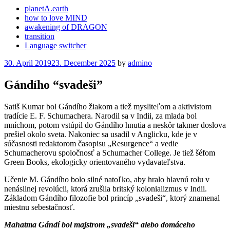
planetΛ.earth
how to love MIND
awakening of DRΛGON
transition
Language switcher
Posted
30. April 2019
23. December 2025
by
admino
on
Gándího “svadeši”
Satiš Kumar bol Gándího žiakom a tiež mysliteľom a aktivistom
tradície E. F. Schumachera. Narodil sa v Indii, za mlada bol
mníchom, potom vstúpil do Gándího hnutia a neskôr takmer doslova
prešiel okolo sveta. Nakoniec sa usadil v Anglicku, kde je v
súčasnosti redaktorom časopisu „Resurgence“ a vedie
Schumacherovu spoločnosť a Schumacher College. Je tiež šéfom
Green Books, ekologicky orientovaného vydavateľstva.
Učenie M. Gándího bolo silné natoľko, aby hralo hlavnú rolu v
nenásilnej revolúcii, ktorá zrušila britský kolonializmus v Indii.
Základom Gándího filozofie bol princíp „svadeši“, ktorý znamenal
miestnu sebestačnosť.
Mahatma Gándí bol majstrom „svadeši“ alebo domáceho