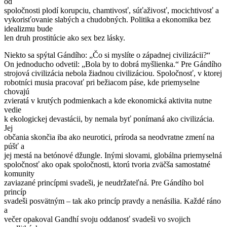
od
spoločnosti plodí korupciu, chamtivosť, súťaživosť, mocichtivosť a
vykorisťovanie slabých a chudobných. Politika a ekonomika bez
idealizmu bude
len druh prostitúcie ako sex bez lásky.
Niekto sa spýtal Gándího: „Čo si myslíte o západnej civilizácii?“
On jednoducho odvetil: „Bola by to dobrá myšlienka.“ Pre Gándího
strojová civilizácia nebola žiadnou civilizáciou. Spoločnosť, v ktorej
robotníci musia pracovať pri bežiacom páse, kde priemyselne
chovajú
zvieratá v krutých podmienkach a kde ekonomická aktivita nutne
vedie
k ekologickej devastácii, by nemala byť ponímaná ako civilizácia.
Jej
občania skončia iba ako neurotici, príroda sa neodvratne zmení na
púšť a
jej mestá na betónové džungle. Inými slovami, globálna priemyselná
spoločnosť ako opak spoločnosti, ktorú tvoria zväčša samostatné
komunity
zaviazané princípmi svadeši, je neudržateľná. Pre Gándího bol
princíp
svadeši posvätným – tak ako princíp pravdy a nenásilia. Každé ráno
a
večer opakoval Gandhí svoju oddanosť svadeši vo svojich