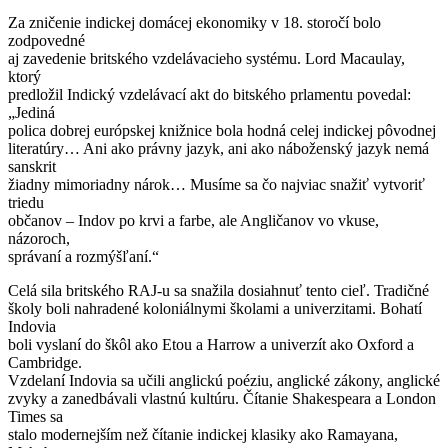
Za zničenie indickej domácej ekonomiky v 18. storočí bolo
zodpovedné
aj zavedenie britského vzdelávacieho systému. Lord Macaulay,
ktorý
predložil Indický vzdelávací akt do bitského prlamentu povedal:
„Jediná
polica dobrej európskej knižnice bola hodná celej indickej pôvodnej
literatúry… Ani ako právny jazyk, ani ako náboženský jazyk nemá
sanskrit
žiadny mimoriadny nárok… Musíme sa čo najviac snažiť vytvoriť
triedu
občanov – Indov po krvi a farbe, ale Angličanov vo vkuse,
názoroch,
správaní a rozmýšľaní.“
Celá sila britského RAJ-u sa snažila dosiahnuť tento cieľ. Tradičné
školy boli nahradené koloniálnymi školami a univerzitami. Bohatí
Indovia
boli vyslaní do škôl ako Etou a Harrow a univerzít ako Oxford a
Cambridge.
Vzdelaní Indovia sa učili anglickú poéziu, anglické zákony, anglické
zvyky a zanedbávali vlastnú kultúru. Čítanie Shakespeara a London
Times sa
stalo modernejším než čítanie indickej klasiky ako Ramayana,