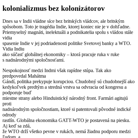
kolonializmus bez kolonizátorov
Dnes sa v Indii vládne síce bez britských vládcov, ale britským
spôsobom. Toto je tragédia Indie, ktorej koniec nie je v dohľadne.
Priemyselný magnáti, inelektuáli a podnikatelia spolu s vládou stále
vidia
spasenie Indie v jej podriadenosti politike Svetovej banky a WTO.
Vidia Indiu
ako súčasť globálnej ekonomiky – ktorá pracuje ruka v ruke
s nadnárodnými spoločnosťami.
Nespokojnosť medzi Indmi však rapídne stúpa. Tak ako
predpovedal Mahátma
Gándí, politika prekypuje korupciou. Chudobný sú chudobnejší ako
kedykoľvek predtým a stredná vrstva sa odvracia od kongresu a
podporuje buď
miestne strany alebo Hinduistický národný front. Farmári agitujú
proti
nadnárodným spoločnostiam, ktoré si patentovali pôvodné indické
odrody
rastlín. Globálna ekonomika GATT-WTO je postavená na piesku.
Aj keď sa zdá,
že WTO drží všetko pevne v rukách, nemá žiadnu podporu medzi
ľudom, a