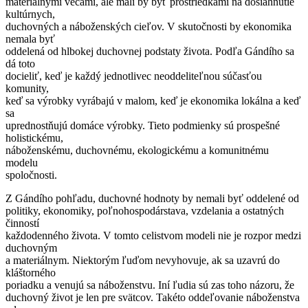
materiálnymi vecami, ale mali by byť prostriedkami na dosiahnutie
kultúrnych,
duchovných a náboženských cieľov. V skutočnosti by ekonomika
nemala byť
oddelená od hlbokej duchovnej podstaty života. Podľa Gándího sa
dá toto
docieliť, keď je každý jednotlivec neoddeliteľnou súčasťou
komunity,
keď sa výrobky vyrábajú v malom, keď je ekonomika lokálna a keď
sa
uprednostňujú domáce výrobky. Tieto podmienky sú prospešné
holistickému,
náboženskému, duchovnému, ekologickému a komunitnému
modelu
spoločnosti.
Z Gándího pohľadu, duchovné hodnoty by nemali byť oddelené od
politiky, ekonomiky, poľnohospodárstava, vzdelania a ostatných
činností
každodenného života. V tomto celistvom modeli nie je rozpor medzi
duchovným
a materiálnym. Niektorým ľuďom nevyhovuje, ak sa uzavrú do
kláštorného
poriadku a venujú sa náboženstvu. Iní ľudia sú zas toho názoru, že
duchovný život je len pre svätcov. Takéto oddeľovanie náboženstva