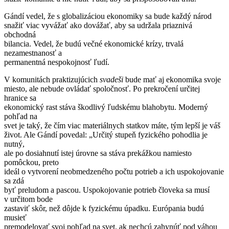
Gándí vedel, že s globalizáciou ekonomiky sa bude každý národ
snažiť viac vyvážať ako dovážať, aby sa udržala priaznivá
obchodná
bilancia. Vedel, že budú večné ekonomické krízy, trvalá
nezamestnanosť a
permanentná nespokojnosť ľudí.
V komunitách praktizujúcich
svadeši
bude mať aj ekonomika svoje
miesto, ale nebude ovládať spoločnosť. Po prekročení určitej
hranice sa
ekonomický rast stáva škodlivý ľudskému blahobytu. Moderný
pohľad na
svet je taký, že čím viac materiálnych statkov máte, tým lepší je váš
život. Ale Gándí povedal: „Určitý stupeň fyzického pohodlia je
nutný,
ale po dosiahnutí istej úrovne sa stáva prekážkou namiesto
pomôckou, preto
ideál o vytvorení neobmedzeného počtu potrieb a ich uspokojovanie
sa zdá
byť preludom a pascou. Uspokojovanie potrieb človeka sa musí
v určitom bode
zastaviť skôr, než dôjde k fyzickému úpadku. Európania budú
musieť
premodelovať svoj pohľad na svet, ak nechcú zahynúť pod váhou