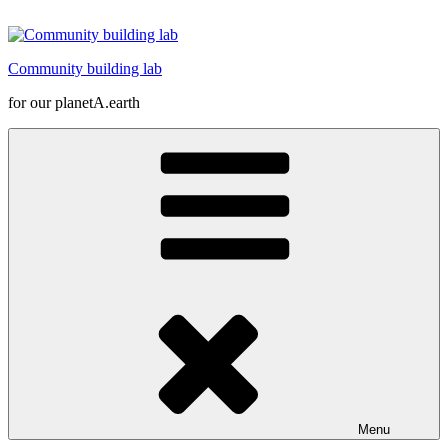
Skip
to
content
Community building lab
for our planetA.earth
Menu