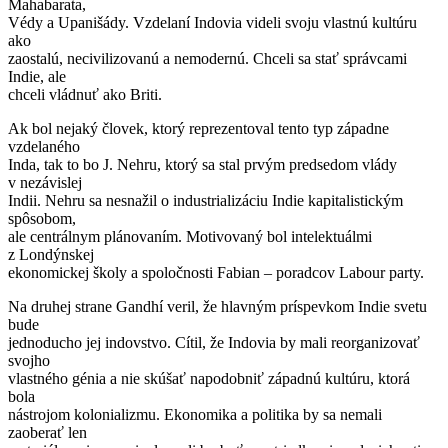
Mahabarata,
Védy a Upanišády. Vzdelaní Indovia videli svoju vlastnú kultúru
ako
zaostalú, necivilizovanú a nemodernú. Chceli sa stať správcami
Indie, ale
chceli vládnuť ako Briti.
Ak bol nejaký človek, ktorý reprezentoval tento typ západne
vzdelaného
Inda, tak to bo J. Nehru, ktorý sa stal prvým predsedom vlády
v nezávislej
Indii. Nehru sa nesnažil o industrializáciu Indie kapitalistickým
spôsobom,
ale centrálnym plánovaním. Motivovaný bol intelektuálmi
z Londýnskej
ekonomickej školy a spoločnosti Fabian – poradcov Labour party.
Na druhej strane Gandhí veril, že hlavným príspevkom Indie svetu
bude
jednoducho jej indovstvo. Cítil, že Indovia by mali reorganizovať
svojho
vlastného génia a nie skúšať napodobniť západnú kultúru, ktorá
bola
nástrojom kolonializmu. Ekonomika a politika by sa nemali
zaoberať len