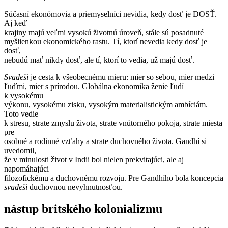
Súčasní ekonómovia a priemyselníci nevidia, kedy dosť je DOSŤ.
Aj keď
krajiny majú veľmi vysokú životnú úroveň, stále sú posadnuté
myšlienkou ekonomického rastu. Tí, ktorí nevedia kedy dosť je
dosť,
nebudú mať nikdy dosť, ale tí, ktorí to vedia, už majú dosť.
Svadeši
je cesta k všeobecnému mieru: mier so sebou, mier medzi
ľuďmi, mier s prírodou. Globálna ekonomika ženie ľudí
k vysokému
výkonu, vysokému zisku, vysokým materialistickým ambíciám.
Toto vedie
k stresu, strate zmyslu života, strate vnútorného pokoja, strate miesta
pre
osobné a rodinné vzťahy a strate duchovného života. Gandhí si
uvedomil,
že v minulosti život v Indii bol nielen prekvitajúci, ale aj
napomáhajúci
filozofickému a duchovnému rozvoju. Pre Gandhího bola koncepcia
svadeši
duchovnou nevyhnutnosťou.
nástup britského kolonializmu