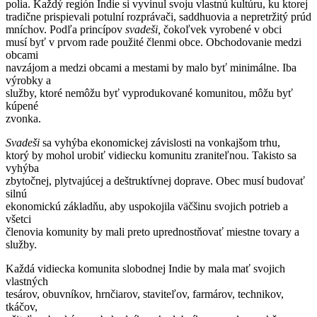
polia. Každý región Indie si vyvinul svoju vlastnú kultúru, ku ktorej
tradične prispievali potulní rozprávači, saddhuovia a nepretržitý prúd
mníchov. Podľa princípov
svadeši,
čokoľvek vyrobené v obci
musí byť v prvom rade použité členmi obce. Obchodovanie medzi
obcami
navzájom a medzi obcami a mestami by malo byť minimálne. Iba
výrobky a
služby, ktoré nemôžu byť vyprodukované komunitou, môžu byť
kúpené
zvonka.
Svadeši
sa vyhýba ekonomickej závislosti na vonkajšom trhu,
ktorý by mohol urobiť vidiecku komunitu zraniteľnou. Takisto sa
vyhýba
zbytočnej, plytvajúcej a deštruktívnej doprave. Obec musí budovať
silnú
ekonomickú základňu, aby uspokojila väčšinu svojich potrieb a
všetci
členovia komunity by mali preto uprednostňovať miestne tovary a
služby.
Každá vidiecka komunita slobodnej Indie by mala mať svojich
vlastných
tesárov, obuvníkov, hrnčiarov, staviteľov, farmárov, technikov,
tkáčov,