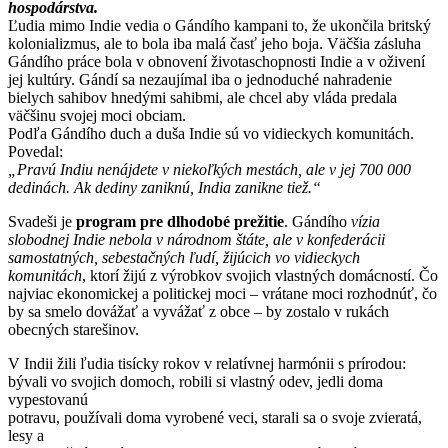
hospodárstva.
Ľudia mimo Indie vedia o Gándího kampani to, že ukončila britský
kolonializmus, ale to bola iba malá časť jeho boja. Väčšia zásluha
Gándího práce bola v obnovení životaschopnosti Indie a v oživení
jej kultúry. Gándí sa nezaujímal iba o jednoduché nahradenie
bielych sahibov hnedými sahibmi, ale chcel aby vláda predala
väčšinu svojej moci obciam.
Podľa Gándího duch a duša Indie sú vo vidieckych komunitách.
Povedal:
„Pravú Indiu nenájdete v niekoľkých mestách, ale v jej 700 000
dedinách. Ak dediny zaniknú, India zanikne tiež.“
Svadeši je
program pre dlhodobé prežitie
. Gándího
vízia
slobodnej Indie nebola v národnom štáte, ale v konfederácii
samostatných, sebestačných ľudí, žijúcich vo vidieckych
komunitách
, ktorí žijú z výrobkov svojich vlastných domácností. Čo
najviac ekonomickej a politickej moci – vrátane moci rozhodnúť, čo
by sa smelo dovážať a vyvážať z obce – by zostalo v rukách
obecných starešinov.
V Indii žili ľudia tisícky rokov v relatívnej harmónii s prírodou:
bývali vo svojich domoch, robili si vlastný odev, jedli doma
vypestovanú
potravu, používali doma vyrobené veci, starali sa o svoje zvieratá,
lesy a