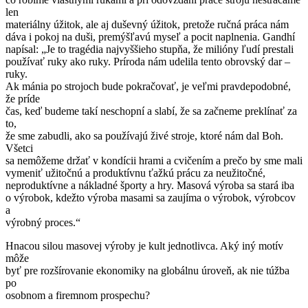
len
materiálny úžitok, ale aj duševný úžitok, pretože ručná práca nám
dáva i pokoj na duši, premýšľavú myseľ a pocit naplnenia. Gandhí
napísal: „Je to tragédia najvyššieho stupňa, že milióny ľudí prestali
používať ruky ako ruky. Príroda nám udelila tento obrovský dar –
ruky.
Ak mánia po strojoch bude pokračovať, je veľmi pravdepodobné,
že príde
čas, keď budeme takí neschopní a slabí, že sa začneme preklínať za
to,
že sme zabudli, ako sa používajú živé stroje, ktoré nám dal Boh.
Všetci
sa nemôžeme držať v kondícii hrami a cvičením a prečo by sme mali
vymeniť užitočnú a produktívnu ťažkú prácu za neužitočné,
neproduktívne a nákladné športy a hry. Masová výroba sa stará iba
o výrobok, kdežto výroba masami sa zaujíma o výrobok, výrobcov
a
výrobný proces.“
Hnacou silou masovej výroby je kult jednotlivca. Aký iný motív
môže
byť pre rozšírovanie ekonomiky na globálnu úroveň, ak nie túžba
po
osobnom a firemnom prospechu?